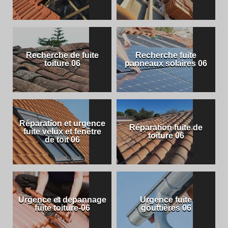
Recherche de fuite
Recherche fuite
toiture 06
panneaux solaires 06
Réparation et urgence
Réparation fuite de
fuite velux et fenêtre
toiture 06
de toit 06
Urgence et depannage
Urgence fuite
fuite toiture-06
gouttières 06