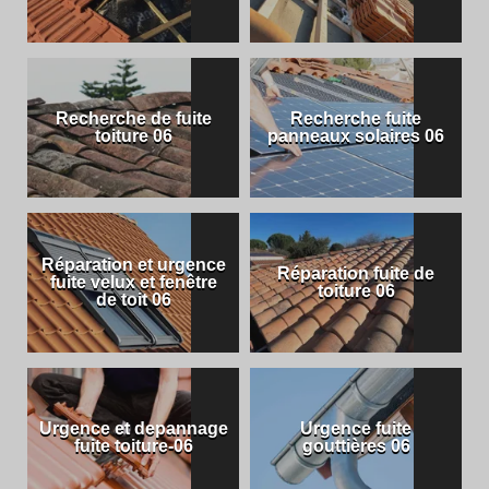
Recherche de fuite
Recherche fuite
toiture 06
panneaux solaires 06
Réparation et urgence
Réparation fuite de
fuite velux et fenêtre
toiture 06
de toit 06
Urgence et depannage
Urgence fuite
fuite toiture-06
gouttières 06