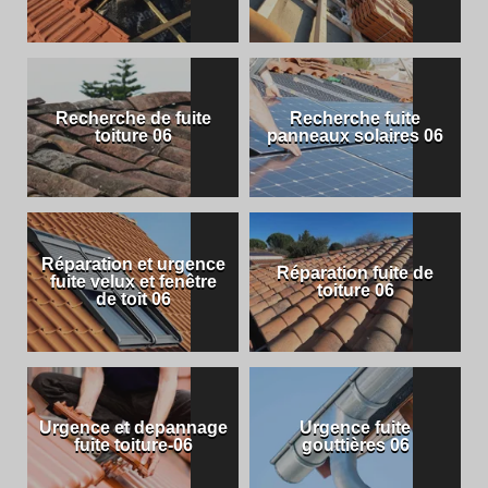
Recherche de fuite
Recherche fuite
toiture 06
panneaux solaires 06
Réparation et urgence
Réparation fuite de
fuite velux et fenêtre
toiture 06
de toit 06
Urgence et depannage
Urgence fuite
fuite toiture-06
gouttières 06