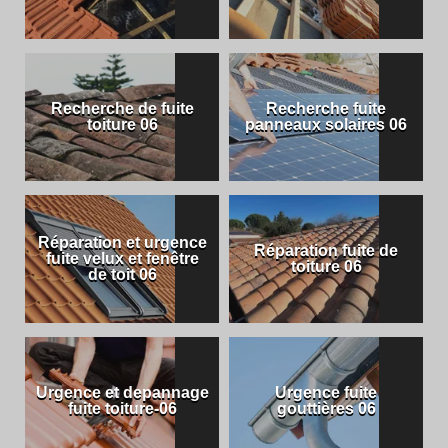
Recherche de fuite
Recherche fuite
toiture 06
panneaux solaires 06
Réparation et urgence
Réparation fuite de
fuite velux et fenêtre
toiture 06
de toit 06
Urgence et depannage
Urgence fuite
fuite toiture-06
gouttières 06