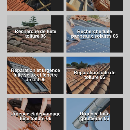
Recherche de fuite
Recherche fuite
toiture 06
panneaux solaires 06
Réparation et urgence
Réparation fuite de
fuite velux et fenêtre
toiture 06
de toit 06
Urgence et depannage
Urgence fuite
fuite toiture-06
gouttières 06