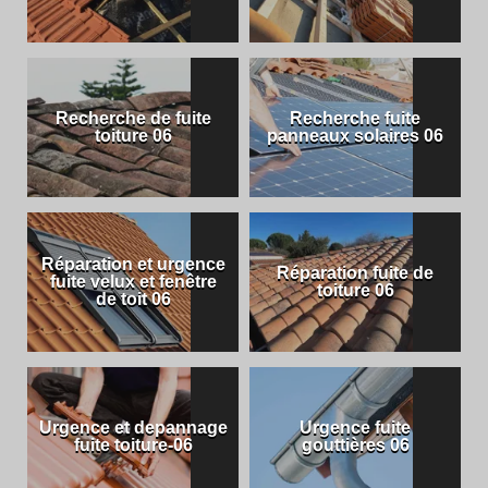
Recherche de fuite
Recherche fuite
toiture 06
panneaux solaires 06
Réparation et urgence
Réparation fuite de
fuite velux et fenêtre
toiture 06
de toit 06
Urgence et depannage
Urgence fuite
fuite toiture-06
gouttières 06