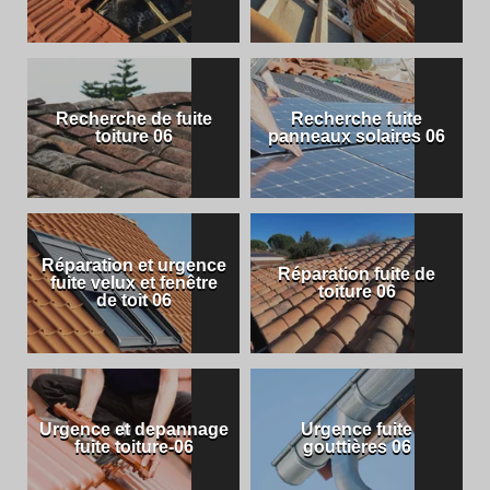
Recherche de fuite
Recherche fuite
toiture 06
panneaux solaires 06
Réparation et urgence
Réparation fuite de
fuite velux et fenêtre
toiture 06
de toit 06
Urgence et depannage
Urgence fuite
fuite toiture-06
gouttières 06