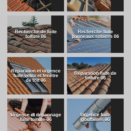
Recherche de fuite
Recherche fuite
toiture 06
panneaux solaires 06
Réparation et urgence
Réparation fuite de
fuite velux et fenêtre
toiture 06
de toit 06
Urgence et depannage
Urgence fuite
fuite toiture-06
gouttières 06