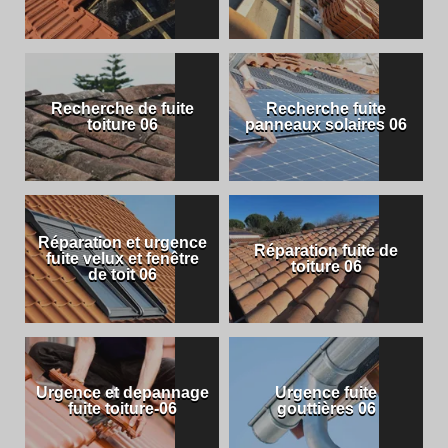
Recherche de fuite
Recherche fuite
toiture 06
panneaux solaires 06
Réparation et urgence
Réparation fuite de
fuite velux et fenêtre
toiture 06
de toit 06
Urgence et depannage
Urgence fuite
fuite toiture-06
gouttières 06