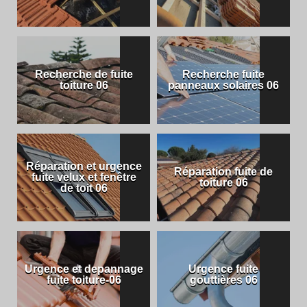
Recherche de fuite
Recherche fuite
toiture 06
panneaux solaires 06
Réparation et urgence
Réparation fuite de
fuite velux et fenêtre
toiture 06
de toit 06
Urgence et depannage
Urgence fuite
fuite toiture-06
gouttières 06