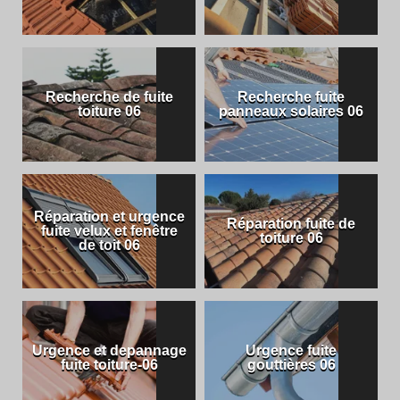
Recherche de fuite
Recherche fuite
toiture 06
panneaux solaires 06
Réparation et urgence
Réparation fuite de
fuite velux et fenêtre
toiture 06
de toit 06
Urgence et depannage
Urgence fuite
fuite toiture-06
gouttières 06