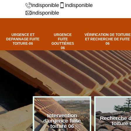
indisponible
indisponible
indisponible
URGENCE ET
URGENCE
VÉRIFICATION DE TOITURE
DEPANNAGE FUITE
FUITE
ET RECHERCHE DE FUITE
TOITURE-06
GOUTTIÈRES
06
06
Intervention
fuite de
Recherche d
d'urgence fuite
ure 06
toiture 
toiture 06