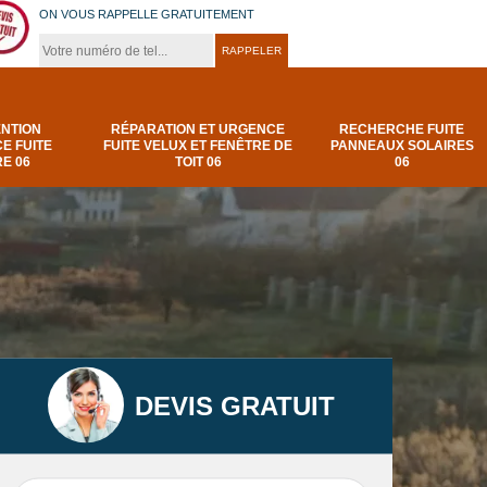
ON VOUS RAPPELLE GRATUITEMENT
ENTION
RÉPARATION ET URGENCE
RECHERCHE FUITE
E FUITE
FUITE VELUX ET FENÊTRE DE
PANNEAUX SOLAIRES
E 06
TOIT 06
06
DEVIS GRATUIT
t
Urgence et
Réparation fuite de
elux
depannage fuite
toiture 06
t 06
toiture-06