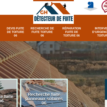
DEVIS FUITE
RECHERCHE DE
RÉPARATION
INTERV
DE TOITURE
FUITE TOITURE
FUITE DE
D'URGENC
06
06
TOITURE 06
TOITUR
Recherche fuite
Réparation e
e fuite
panneaux solaires
urgence fuite v
06
06
et fenêtre de toi