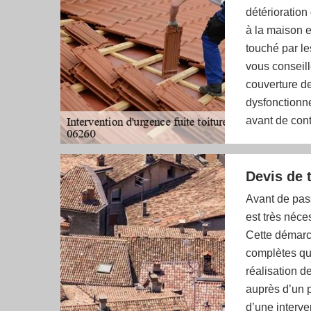
détérioration
à la maison 
touché par le
vous conseill
couverture d
dysfonctionne
avant de cont
Devis de t
Avant de passe
est très néce
Cette démarch
complètes qui
réalisation d
auprès d’un p
d’une interve