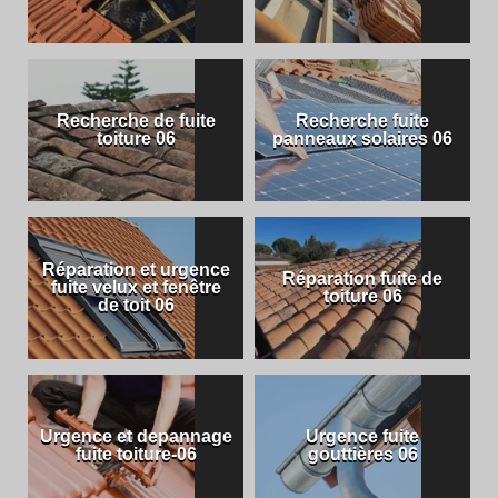
Recherche de fuite
Recherche fuite
toiture 06
panneaux solaires 06
Réparation et urgence
Réparation fuite de
fuite velux et fenêtre
toiture 06
de toit 06
Urgence et depannage
Urgence fuite
fuite toiture-06
gouttières 06