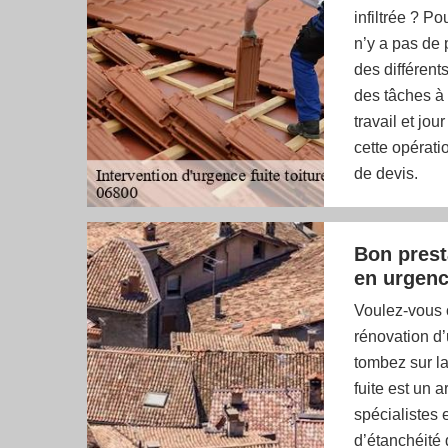
infiltrée ? Po
n’y a pas de p
des différent
des tâches à f
travail et jou
cette opérat
de devis.
Bon presta
en urgen
Voulez-vous c
rénovation d’
tombez sur la
fuite est un 
spécialistes 
d’étanchéité 