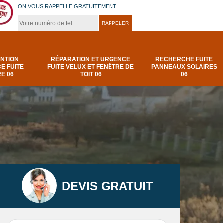
ON VOUS RAPPELLE GRATUITEMENT
ENTION
RÉPARATION ET URGENCE
RECHERCHE FUITE
E FUITE
FUITE VELUX ET FENÊTRE DE
PANNEAUX SOLAIRES
E 06
TOIT 06
06
DEVIS GRATUIT
t
Urgence et
Réparation fuite de
elux
depannage fuite
toiture 06
t 06
toiture-06