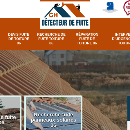
DEVIS FUITE
RECHERCHE DE
RÉPARATION
INTERV
DE TOITURE
FUITE TOITURE
FUITE DE
D'URGENC
06
06
TOITURE 06
TOITUR
Recherche fuite
Réparation e
e fuite
panneaux solaires
urgence fuite v
06
06
et fenêtre de toi