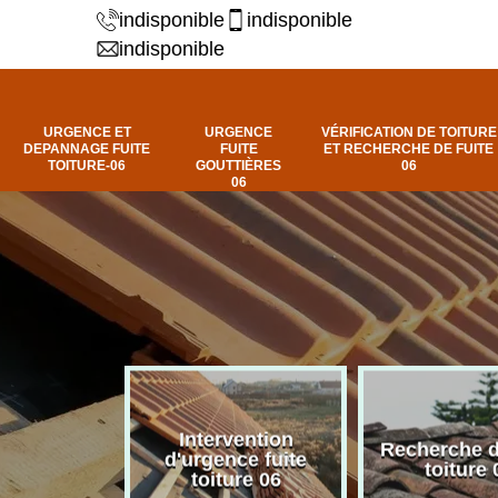
indisponible
indisponible
indisponible
URGENCE ET
URGENCE
VÉRIFICATION DE TOITURE
DEPANNAGE FUITE
FUITE
ET RECHERCHE DE FUITE
TOITURE-06
GOUTTIÈRES
06
06
Intervention
fuite de
Recherche d
d'urgence fuite
ure 06
toiture 
toiture 06