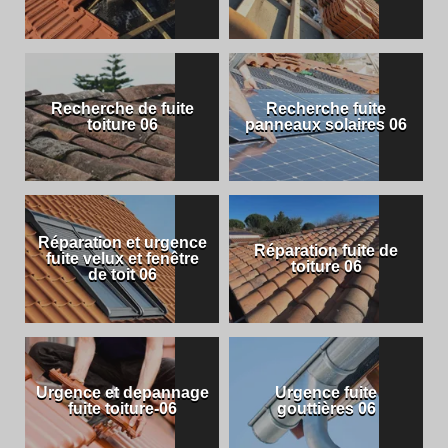
Recherche de fuite
Recherche fuite
toiture 06
panneaux solaires 06
Réparation et urgence
Réparation fuite de
fuite velux et fenêtre
toiture 06
de toit 06
Urgence et depannage
Urgence fuite
fuite toiture-06
gouttières 06