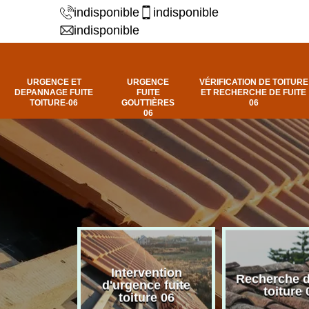
indisponible
indisponible
indisponible
URGENCE ET
URGENCE
VÉRIFICATION DE TOITURE
DEPANNAGE FUITE
FUITE
ET RECHERCHE DE FUITE
TOITURE-06
GOUTTIÈRES
06
06
Intervention
fuite de
Recherche d
d'urgence fuite
ure 06
toiture 
toiture 06