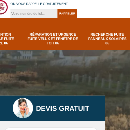
ON VOUS RAPPELLE GRATUITEMENT
ENTION
RÉPARATION ET URGENCE
RECHERCHE FUITE
E FUITE
FUITE VELUX ET FENÊTRE DE
PANNEAUX SOLAIRES
E 06
TOIT 06
06
DEVIS GRATUIT
t
Urgence et
Réparation fuite de
elux
depannage fuite
toiture 06
t 06
toiture-06