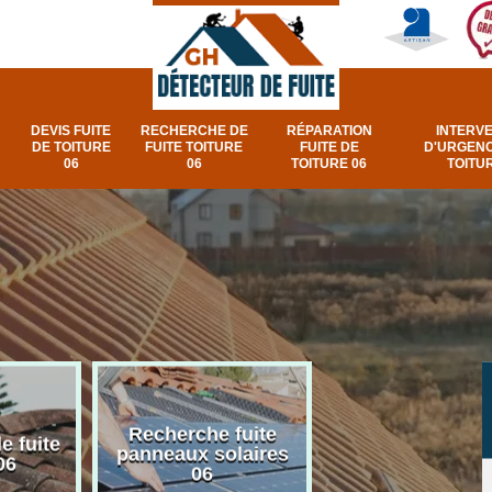
DEVIS FUITE
RECHERCHE DE
RÉPARATION
INTERV
DE TOITURE
FUITE TOITURE
FUITE DE
D'URGENC
06
06
TOITURE 06
TOITUR
Recherche fuite
Réparation e
e fuite
panneaux solaires
urgence fuite v
06
06
et fenêtre de toi