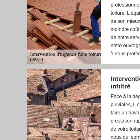
professionnel
toiture. L’équ
de son mieux 
moindre coût.
de notre serv
notre ouvrage
à nous protég
Intervent
infiltré
Face à la dég
pluviales, il
faire un trav
prestation ra
de votre toit
nous qui som