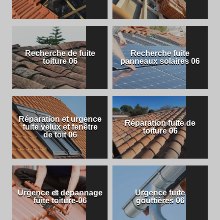
Recherche de fuite
Recherche fuite
toiture 06
panneaux solaires 06
Réparation et urgence
Réparation fuite de
fuite velux et fenêtre
toiture 06
de toit 06
Urgence et depannage
Urgence fuite
fuite toiture-06
gouttières 06