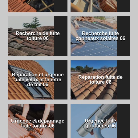
Recherche de fuite
Recherche fuite
toiture 06
panneaux solaires 06
Réparation et urgence
Réparation fuite de
fuite velux et fenêtre
toiture 06
de toit 06
Urgence et depannage
Urgence fuite
fuite toiture-06
gouttières 06