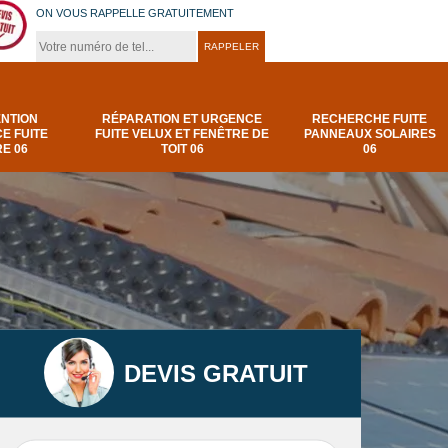
ON VOUS RAPPELLE GRATUITEMENT
ENTION
RÉPARATION ET URGENCE
RECHERCHE FUITE
E FUITE
FUITE VELUX ET FENÊTRE DE
PANNEAUX SOLAIRES
E 06
TOIT 06
06
DEVIS GRATUIT
t
Urgence et
Réparation fuite de
elux
depannage fuite
toiture 06
t 06
toiture-06