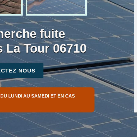
herche fuite
s La Tour 06710
CTEZ NOUS
 DU LUNDI AU SAMEDI ET EN CAS