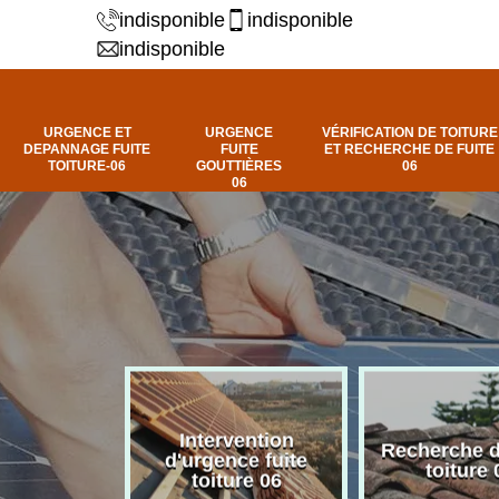
indisponible
indisponible
indisponible
URGENCE ET
URGENCE
VÉRIFICATION DE TOITURE
DEPANNAGE FUITE
FUITE
ET RECHERCHE DE FUITE
TOITURE-06
GOUTTIÈRES
06
06
Intervention
fuite de
Recherche d
d'urgence fuite
ure 06
toiture 
toiture 06