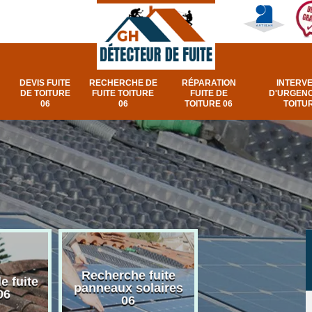
DEVIS FUITE
RECHERCHE DE
RÉPARATION
INTERV
DE TOITURE
FUITE TOITURE
FUITE DE
D'URGENC
06
06
TOITURE 06
TOITUR
Recherche fuite
Réparation e
e fuite
panneaux solaires
urgence fuite v
06
06
et fenêtre de toi