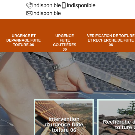
indisponible
indisponible
indisponible
URGENCE ET
URGENCE
VÉRIFICATION DE TOITURE
DEPANNAGE FUITE
FUITE
ET RECHERCHE DE FUITE
TOITURE-06
GOUTTIÈRES
06
06
Intervention
fuite de
Recherche d
d'urgence fuite
ure 06
toiture 
toiture 06