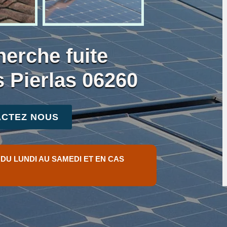
herche fuite
 Pierlas 06260
CTEZ NOUS
 DU LUNDI AU SAMEDI ET EN CAS