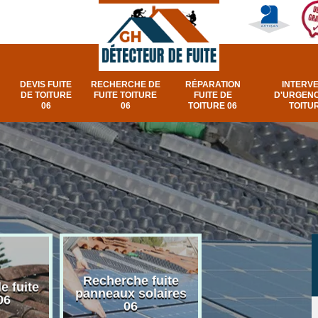
DEVIS FUITE
RECHERCHE DE
RÉPARATION
INTERV
DE TOITURE
FUITE TOITURE
FUITE DE
D'URGENC
06
06
TOITURE 06
TOITUR
Recherche fuite
Réparation e
e fuite
panneaux solaires
urgence fuite v
06
06
et fenêtre de toi