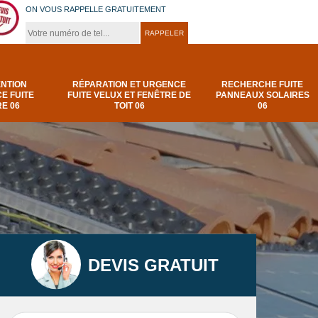
ON VOUS RAPPELLE GRATUITEMENT
ENTION
RÉPARATION ET URGENCE
RECHERCHE FUITE
E FUITE
FUITE VELUX ET FENÊTRE DE
PANNEAUX SOLAIRES
E 06
TOIT 06
06
DEVIS GRATUIT
t
Urgence et
Réparation fuite de
elux
depannage fuite
toiture 06
t 06
toiture-06