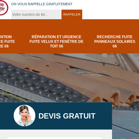
ON VOUS RAPPELLE GRATUITEMENT
ENTION
RÉPARATION ET URGENCE
RECHERCHE FUITE
E FUITE
FUITE VELUX ET FENÊTRE DE
PANNEAUX SOLAIRES
E 06
TOIT 06
06
DEVIS GRATUIT
t
Urgence et
Réparation fuite de
elux
depannage fuite
toiture 06
t 06
toiture-06