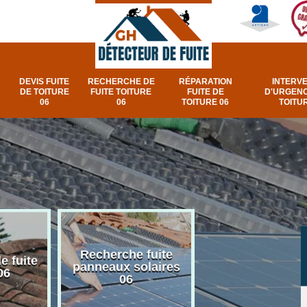
DEVIS FUITE
RECHERCHE DE
RÉPARATION
INTERV
DE TOITURE
FUITE TOITURE
FUITE DE
D'URGENC
06
06
TOITURE 06
TOITUR
Recherche fuite
Réparation e
e fuite
panneaux solaires
urgence fuite v
06
06
et fenêtre de toi