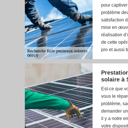
pour captiver
problème devr
satisfaction d
mise en œuvre
réalisation d
de cette opér
pro et aussi 
Prestatio
solaire à 
Est-ce que vo
vous le répar
problème, sac
demander une
il y a notre 
votre disposi