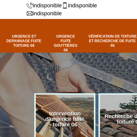
indisponible
indisponible
indisponible
URGENCE ET
URGENCE
VÉRIFICATION DE TOITURE
DEPANNAGE FUITE
FUITE
ET RECHERCHE DE FUITE
TOITURE-06
GOUTTIÈRES
06
06
Intervention
fuite de
Recherche d
d'urgence fuite
ure 06
toiture 
toiture 06