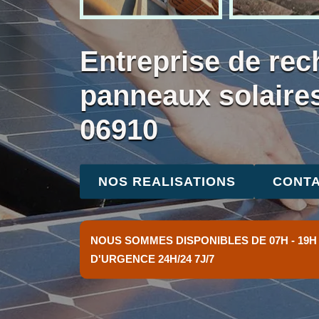
Entreprise de rec
panneaux solaires
06910
NOS REALISATIONS
CONTA
NOUS SOMMES DISPONIBLES DE 07H - 19H
D'URGENCE 24H/24 7J/7