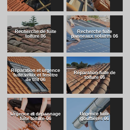
Recherche de fuite
Recherche fuite
toiture 06
panneaux solaires 06
Réparation et urgence
Réparation fuite de
fuite velux et fenêtre
toiture 06
de toit 06
Urgence et depannage
Urgence fuite
fuite toiture-06
gouttières 06