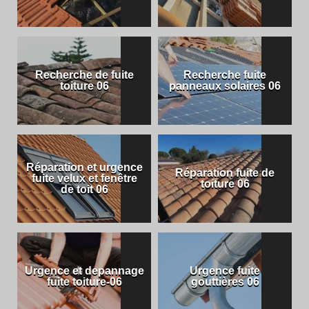
Recherche de fuite
Recherche fuite
toiture 06
panneaux solaires 06
Réparation et urgence
Réparation fuite de
fuite velux et fenêtre
toiture 06
de toit 06
Urgence et depannage
Urgence fuite
fuite toiture-06
gouttières 06