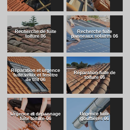
Recherche de fuite
Recherche fuite
toiture 06
panneaux solaires 06
Réparation et urgence
Réparation fuite de
fuite velux et fenêtre
toiture 06
de toit 06
Urgence et depannage
Urgence fuite
fuite toiture-06
gouttières 06