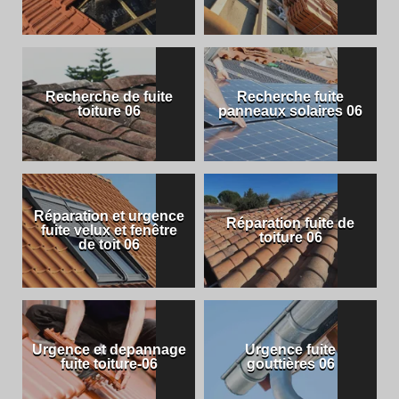
Recherche de fuite
Recherche fuite
toiture 06
panneaux solaires 06
Réparation et urgence
Réparation fuite de
fuite velux et fenêtre
toiture 06
de toit 06
Urgence et depannage
Urgence fuite
fuite toiture-06
gouttières 06