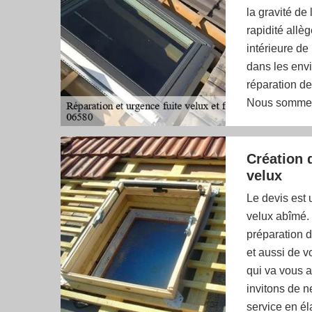
la gravité de 
rapidité allè
intérieure d
dans les env
réparation de
Nous sommes 
Création 
velux
Le devis est 
velux abîmé. 
préparation d
et aussi de v
qui va vous 
invitons de n
service en él