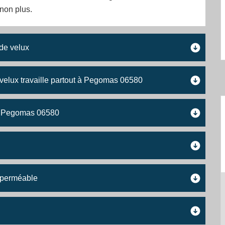
non plus.
 de velux
 velux travaille partout à Pegomas 06580
x à Pegomas 06580
 perméable