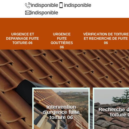
indisponible
indisponible
indisponible
URGENCE ET
URGENCE
VÉRIFICATION DE TOITURE
DEPANNAGE FUITE
FUITE
ET RECHERCHE DE FUITE
TOITURE-06
GOUTTIÈRES
06
06
Intervention
fuite de
Recherche d
d'urgence fuite
ure 06
toiture 
toiture 06