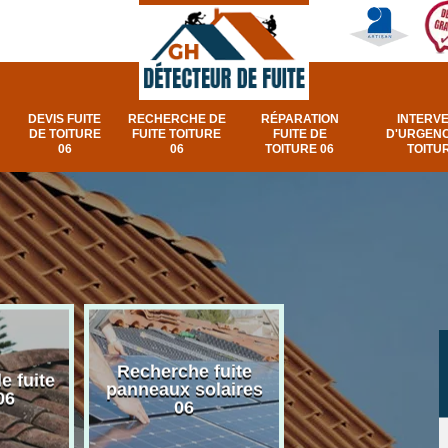
DEVIS FUITE
RECHERCHE DE
RÉPARATION
INTERV
DE TOITURE
FUITE TOITURE
FUITE DE
D'URGENC
06
06
TOITURE 06
TOITUR
Recherche fuite
Réparation e
e fuite
panneaux solaires
urgence fuite v
06
06
et fenêtre de toi