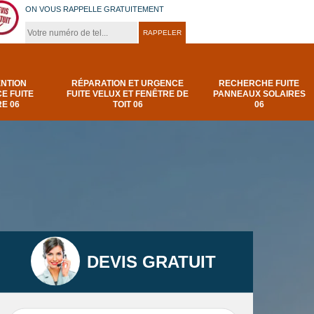
ON VOUS RAPPELLE GRATUITEMENT
ENTION
RÉPARATION ET URGENCE
RECHERCHE FUITE
E FUITE
FUITE VELUX ET FENÊTRE DE
PANNEAUX SOLAIRES
E 06
TOIT 06
06
DEVIS GRATUIT
t
Urgence et
Réparation fuite de
elux
depannage fuite
toiture 06
t 06
toiture-06