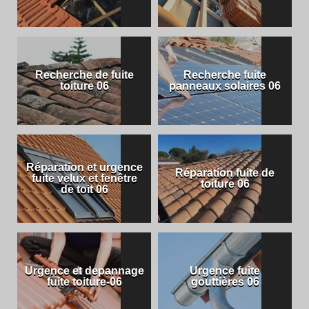
Recherche de fuite
Recherche fuite
toiture 06
panneaux solaires 06
Réparation et urgence
Réparation fuite de
fuite velux et fenêtre
toiture 06
de toit 06
Urgence et depannage
Urgence fuite
fuite toiture-06
gouttières 06