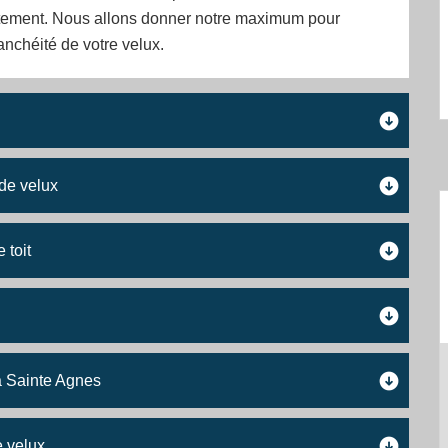
ctement. Nous allons donner notre maximum pour
tanchéité de votre velux.
 de velux
 toit
à Sainte Agnes
e velux