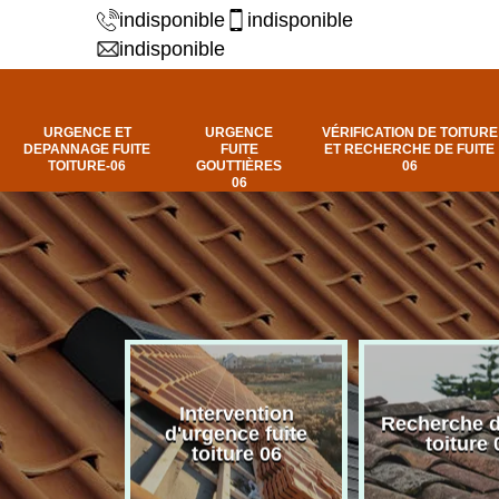
indisponible
indisponible
indisponible
URGENCE ET
URGENCE
VÉRIFICATION DE TOITURE
DEPANNAGE FUITE
FUITE
ET RECHERCHE DE FUITE
TOITURE-06
GOUTTIÈRES
06
06
Intervention
fuite de
Recherche d
d'urgence fuite
ure 06
toiture 
toiture 06