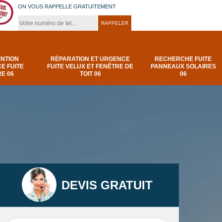
ON VOUS RAPPELLE GRATUITEMENT
ENTION
RÉPARATION ET URGENCE
RECHERCHE FUITE
E FUITE
FUITE VELUX ET FENÊTRE DE
PANNEAUX SOLAIRES
E 06
TOIT 06
06
DEVIS GRATUIT
t
Urgence et
Réparation fuite de
elux
depannage fuite
toiture 06
t 06
toiture-06