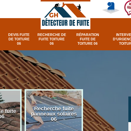
DEVIS FUITE
RECHERCHE DE
RÉPARATION
INTERV
DE TOITURE
FUITE TOITURE
FUITE DE
D'URGENC
06
06
TOITURE 06
TOITUR
Recherche fuite
Réparation e
e fuite
panneaux solaires
urgence fuite v
06
06
et fenêtre de toi