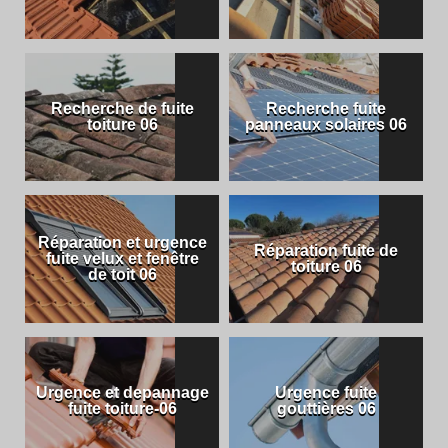
Recherche de fuite
Recherche fuite
toiture 06
panneaux solaires 06
Réparation et urgence
Réparation fuite de
fuite velux et fenêtre
toiture 06
de toit 06
Urgence et depannage
Urgence fuite
fuite toiture-06
gouttières 06