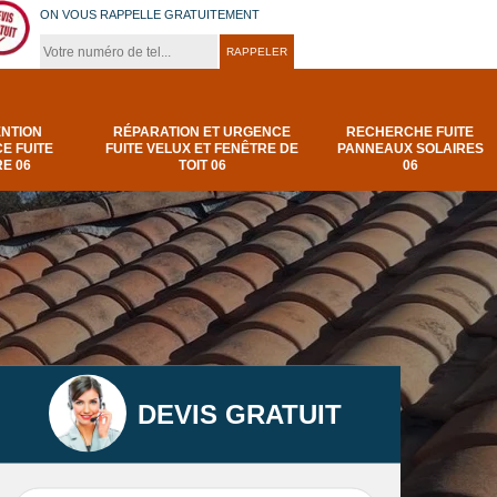
ON VOUS RAPPELLE GRATUITEMENT
ENTION
RÉPARATION ET URGENCE
RECHERCHE FUITE
E FUITE
FUITE VELUX ET FENÊTRE DE
PANNEAUX SOLAIRES
E 06
TOIT 06
06
DEVIS GRATUIT
t
Urgence et
Réparation fuite de
elux
depannage fuite
toiture 06
t 06
toiture-06