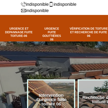
indisponible
indisponible
indisponible
URGENCE ET
URGENCE
VÉRIFICATION DE TOITURE
DEPANNAGE FUITE
FUITE
ET RECHERCHE DE FUITE
TOITURE-06
GOUTTIÈRES
06
06
Intervention
fuite de
Recherche d
d'urgence fuite
ure 06
toiture 
toiture 06