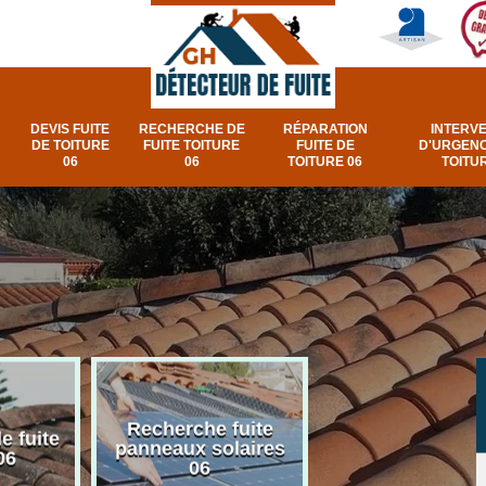
DEVIS FUITE
RECHERCHE DE
RÉPARATION
INTERV
DE TOITURE
FUITE TOITURE
FUITE DE
D'URGENC
06
06
TOITURE 06
TOITUR
Recherche fuite
Réparation e
e fuite
panneaux solaires
urgence fuite v
06
06
et fenêtre de toi