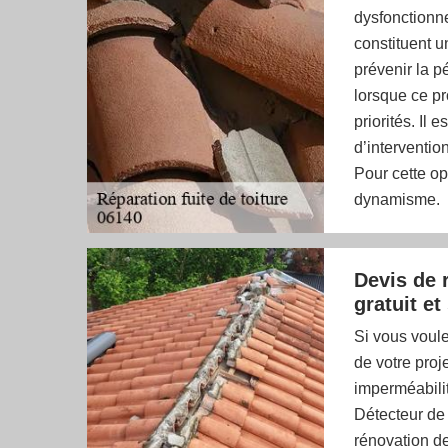
dysfonctionne
constituent u
prévenir la p
lorsque ce pr
priorités. I
d’interventio
Pour cette op
dynamisme.
Devis de r
gratuit e
Si vous voule
de votre proj
imperméabilit
Détecteur de f
rénovation de