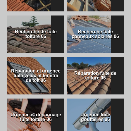
Recherche de fuite
Recherche fuite
toiture 06
panneaux solaires 06
Réparation et urgence
Réparation fuite de
fuite velux et fenêtre
toiture 06
de toit 06
Urgence et depannage
Urgence fuite
fuite toiture-06
gouttières 06