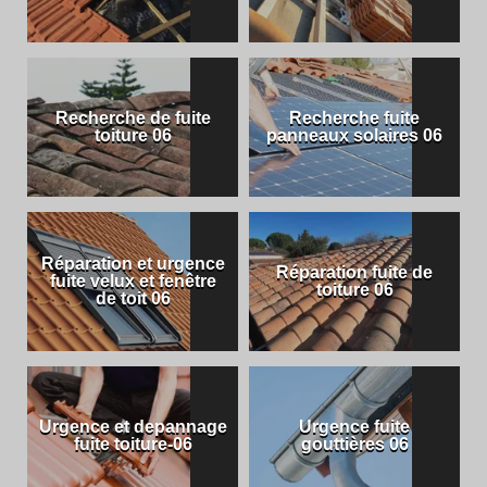
Recherche de fuite
Recherche fuite
toiture 06
panneaux solaires 06
Réparation et urgence
Réparation fuite de
fuite velux et fenêtre
toiture 06
de toit 06
Urgence et depannage
Urgence fuite
fuite toiture-06
gouttières 06