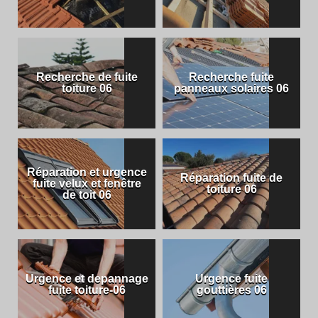
Recherche de fuite
Recherche fuite
toiture 06
panneaux solaires 06
Réparation et urgence
Réparation fuite de
fuite velux et fenêtre
toiture 06
de toit 06
Urgence et depannage
Urgence fuite
fuite toiture-06
gouttières 06