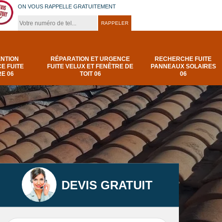
ON VOUS RAPPELLE GRATUITEMENT
ENTION
RÉPARATION ET URGENCE
RECHERCHE FUITE
E FUITE
FUITE VELUX ET FENÊTRE DE
PANNEAUX SOLAIRES
E 06
TOIT 06
06
DEVIS GRATUIT
t
Urgence et
Réparation fuite de
elux
depannage fuite
toiture 06
t 06
toiture-06