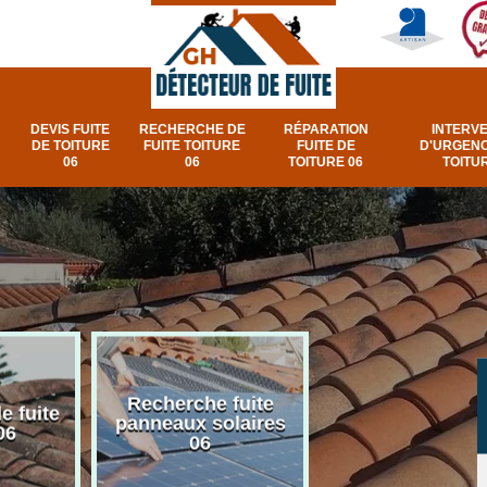
DEVIS FUITE
RECHERCHE DE
RÉPARATION
INTERV
DE TOITURE
FUITE TOITURE
FUITE DE
D'URGENC
06
06
TOITURE 06
TOITUR
Recherche fuite
Réparation e
e fuite
panneaux solaires
urgence fuite v
06
06
et fenêtre de toi