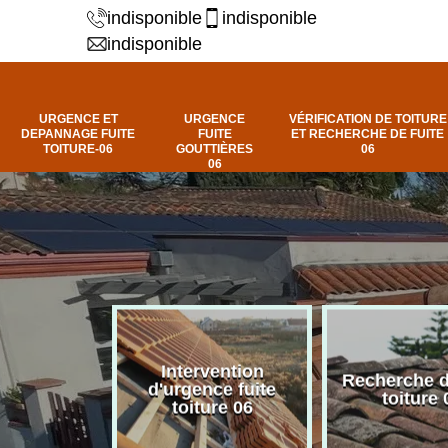
indisponible
indisponible
indisponible
URGENCE ET
URGENCE
VÉRIFICATION DE TOITURE
DEPANNAGE FUITE
FUITE
ET RECHERCHE DE FUITE
TOITURE-06
GOUTTIÈRES
06
06
Intervention
fuite de
Recherche d
d'urgence fuite
ure 06
toiture 
toiture 06