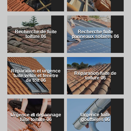
Recherche de fuite
Recherche fuite
toiture 06
panneaux solaires 06
Réparation et urgence
Réparation fuite de
fuite velux et fenêtre
toiture 06
de toit 06
Urgence et depannage
Urgence fuite
fuite toiture-06
gouttières 06