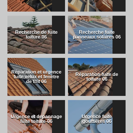
Recherche de fuite
Recherche fuite
toiture 06
panneaux solaires 06
Réparation et urgence
Réparation fuite de
fuite velux et fenêtre
toiture 06
de toit 06
Urgence et depannage
Urgence fuite
fuite toiture-06
gouttières 06