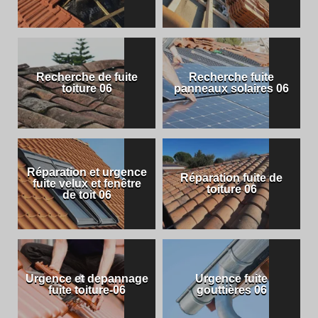
Recherche de fuite
Recherche fuite
toiture 06
panneaux solaires 06
Réparation et urgence
Réparation fuite de
fuite velux et fenêtre
toiture 06
de toit 06
Urgence et depannage
Urgence fuite
fuite toiture-06
gouttières 06