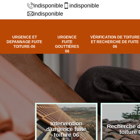
indisponible
indisponible
indisponible
URGENCE ET
URGENCE
VÉRIFICATION DE TOITURE
DEPANNAGE FUITE
FUITE
ET RECHERCHE DE FUITE
TOITURE-06
GOUTTIÈRES
06
06
Intervention
fuite de
Recherche d
d'urgence fuite
ure 06
toiture 
toiture 06