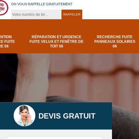
ON VOUS RAPPELLE GRATUITEMENT
ENTION
RÉPARATION ET URGENCE
RECHERCHE FUITE
E FUITE
FUITE VELUX ET FENÊTRE DE
PANNEAUX SOLAIRES
E 06
TOIT 06
06
DEVIS GRATUIT
t
Urgence et
Réparation fuite de
elux
depannage fuite
toiture 06
t 06
toiture-06