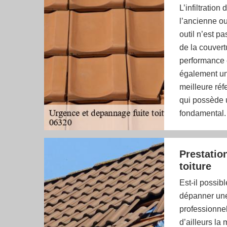
L’infiltration
l’ancienne ou
outil n’est pa
de la couvert
performance e
également une
meilleure réf
qui possède u
fondamental.
Prestatio
toiture
Est-il possi
dépanner une
professionnel
d’ailleurs la