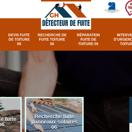
DEVIS FUITE
RECHERCHE DE
RÉPARATION
INTERV
DE TOITURE
FUITE TOITURE
FUITE DE
D'URGENC
06
06
TOITURE 06
TOITUR
Recherche fuite
Réparation e
e fuite
panneaux solaires
urgence fuite v
06
06
et fenêtre de toi