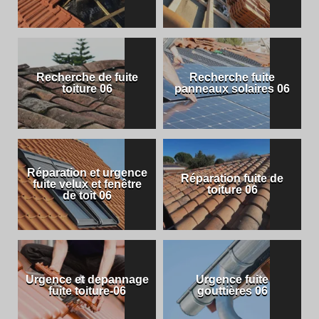
Recherche de fuite
Recherche fuite
toiture 06
panneaux solaires 06
Réparation et urgence
Réparation fuite de
fuite velux et fenêtre
toiture 06
de toit 06
Urgence et depannage
Urgence fuite
fuite toiture-06
gouttières 06