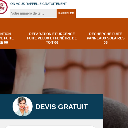
ON VOUS RAPPELLE GRATUITEMENT
ENTION
RÉPARATION ET URGENCE
RECHERCHE FUITE
E FUITE
FUITE VELUX ET FENÊTRE DE
PANNEAUX SOLAIRES
E 06
TOIT 06
06
DEVIS GRATUIT
t
Urgence et
Réparation fuite de
elux
depannage fuite
toiture 06
t 06
toiture-06