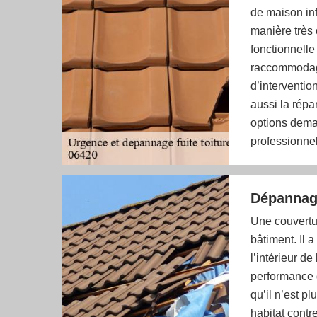
de maison inf
manière très 
fonctionnelle
raccommodage 
d’interventio
aussi la rép
options dema
professionnel
Dépannag
Une couvertur
bâtiment. Il a
l’intérieur de
performance d
qu’il n’est pl
habitat contr