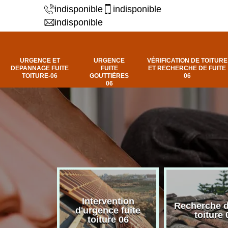
indisponible
indisponible
indisponible
URGENCE ET
URGENCE
VÉRIFICATION DE TOITURE
DEPANNAGE FUITE
FUITE
ET RECHERCHE DE FUITE
TOITURE-06
GOUTTIÈRES
06
06
Intervention
fuite de
Recherche d
d'urgence fuite
ure 06
toiture 
toiture 06