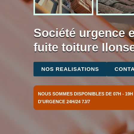
Société urgence 
fuite toiture Ilon
NOS REALISATIONS
CONTA
NOUS SOMMES DISPONIBLES DE 07H - 19H
D'URGENCE 24H/24 7J/7