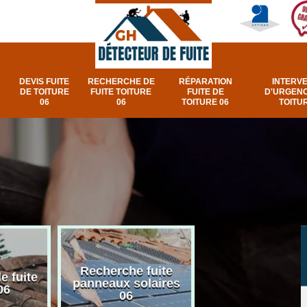
DEVIS FUITE
RECHERCHE DE
RÉPARATION
INTERV
DE TOITURE
FUITE TOITURE
FUITE DE
D'URGENC
06
06
TOITURE 06
TOITUR
Recherche fuite
Réparation e
e fuite
panneaux solaires
urgence fuite v
06
06
et fenêtre de toi