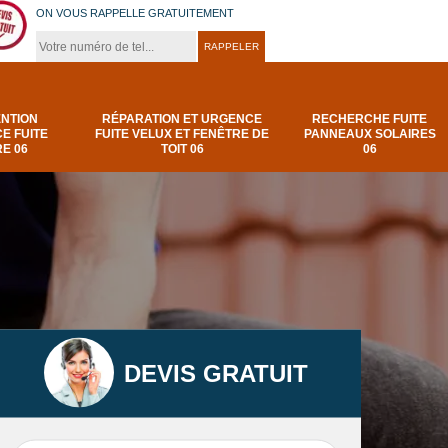
ON VOUS RAPPELLE GRATUITEMENT
ENTION
RÉPARATION ET URGENCE
RECHERCHE FUITE
E FUITE
FUITE VELUX ET FENÊTRE DE
PANNEAUX SOLAIRES
E 06
TOIT 06
06
DEVIS GRATUIT
t
Urgence et
Réparation fuite de
elux
depannage fuite
toiture 06
t 06
toiture-06