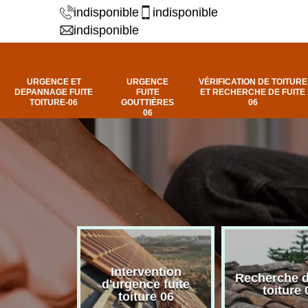
indisponible
indisponible
indisponible
URGENCE ET
URGENCE
VÉRIFICATION DE TOITURE
DEPANNAGE FUITE
FUITE
ET RECHERCHE DE FUITE
TOITURE-06
GOUTTIÈRES
06
06
Intervention
fuite de
Recherche d
d'urgence fuite
ure 06
toiture 
toiture 06