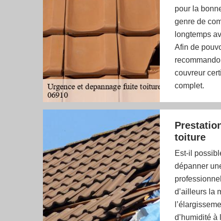
pour la bonne
genre de comp
longtemps ava
Afin de pouvo
recommandons
couvreur cert
complet.
Prestatio
toiture
Est-il possi
dépanner une
professionnel
d’ailleurs la
l’élargissem
d’humidité à 