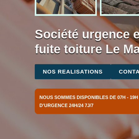
Société urgence 
fuite toiture Le M
NOS REALISATIONS
CONTA
NOUS SOMMES DISPONIBLES DE 07H - 19H
D'URGENCE 24H/24 7J/7