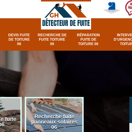
DEVIS FUITE
RECHERCHE DE
RÉPARATION
INTERV
DE TOITURE
FUITE TOITURE
FUITE DE
D'URGENC
06
06
TOITURE 06
TOITUR
Recherche fuite
Réparation e
e fuite
panneaux solaires
urgence fuite v
06
06
et fenêtre de toi