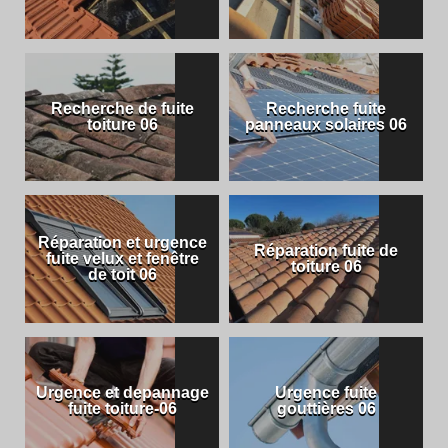
Recherche de fuite
Recherche fuite
toiture 06
panneaux solaires 06
Réparation et urgence
Réparation fuite de
fuite velux et fenêtre
toiture 06
de toit 06
Urgence et depannage
Urgence fuite
fuite toiture-06
gouttières 06