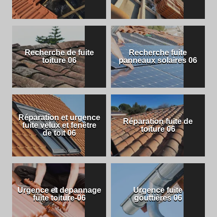
Recherche de fuite
Recherche fuite
toiture 06
panneaux solaires 06
Réparation et urgence
Réparation fuite de
fuite velux et fenêtre
toiture 06
de toit 06
Urgence et depannage
Urgence fuite
fuite toiture-06
gouttières 06