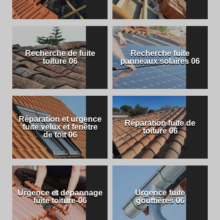
Recherche de fuite
Recherche fuite
toiture 06
panneaux solaires 06
Réparation et urgence
Réparation fuite de
fuite velux et fenêtre
toiture 06
de toit 06
Urgence et depannage
Urgence fuite
fuite toiture-06
gouttières 06