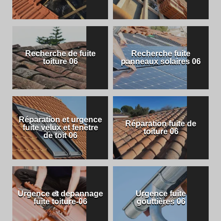
Recherche de fuite
Recherche fuite
toiture 06
panneaux solaires 06
Réparation et urgence
Réparation fuite de
fuite velux et fenêtre
toiture 06
de toit 06
Urgence et depannage
Urgence fuite
fuite toiture-06
gouttières 06