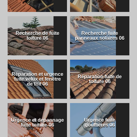
Recherche de fuite
Recherche fuite
toiture 06
panneaux solaires 06
Réparation et urgence
Réparation fuite de
fuite velux et fenêtre
toiture 06
de toit 06
Urgence et depannage
Urgence fuite
fuite toiture-06
gouttières 06