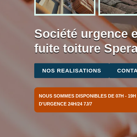
Société urgence 
fuite toiture Spe
NOS REALISATIONS
CONTA
NOUS SOMMES DISPONIBLES DE 07H - 19H
D'URGENCE 24H/24 7J/7