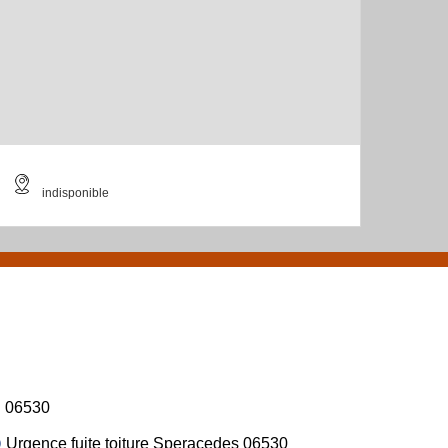
indisponible
06530
Urgence fuite toiture Speracedes 06530