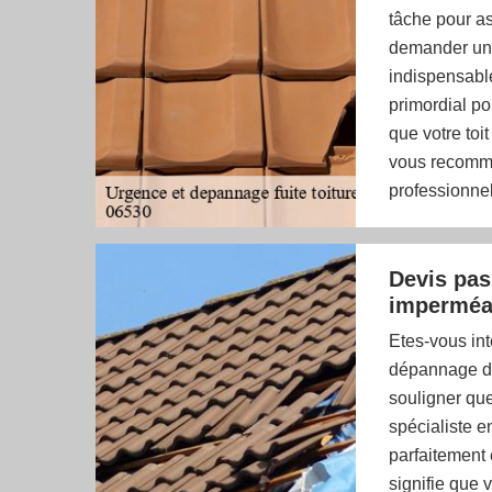
tâche pour ass
demander un s
indispensable
primordial po
que votre toi
vous recomma
professionnel
Devis pas
imperméa
Etes-vous int
dépannage de 
souligner que
spécialiste e
parfaitement 
signifie que 