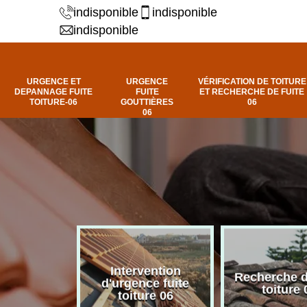
indisponible
indisponible
indisponible
URGENCE ET
URGENCE
VÉRIFICATION DE TOITURE
DEPANNAGE FUITE
FUITE
ET RECHERCHE DE FUITE
TOITURE-06
GOUTTIÈRES
06
06
Intervention
fuite de
Recherche d
d'urgence fuite
ure 06
toiture 
toiture 06