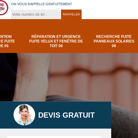
ON VOUS RAPPELLE GRATUITEMENT
ENTION
RÉPARATION ET URGENCE
RECHERCHE FUITE
E FUITE
FUITE VELUX ET FENÊTRE DE
PANNEAUX SOLAIRES
E 06
TOIT 06
06
DEVIS GRATUIT
t
Urgence et
Réparation fuite de
elux
depannage fuite
toiture 06
t 06
toiture-06