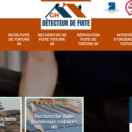
DEVIS FUITE
RECHERCHE DE
RÉPARATION
INTERV
DE TOITURE
FUITE TOITURE
FUITE DE
D'URGENC
06
06
TOITURE 06
TOITUR
Recherche fuite
Réparation e
e fuite
panneaux solaires
urgence fuite v
06
06
et fenêtre de toi