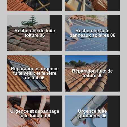
Recherche de fuite
Recherche fuite
toiture 06
panneaux solaires 06
Réparation et urgence
Réparation fuite de
fuite velux et fenêtre
toiture 06
de toit 06
Urgence et depannage
Urgence fuite
fuite toiture-06
gouttières 06