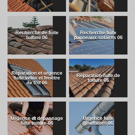
Recherche de fuite
Recherche fuite
toiture 06
panneaux solaires 06
Réparation et urgence
Réparation fuite de
fuite velux et fenêtre
toiture 06
de toit 06
Urgence et depannage
Urgence fuite
fuite toiture-06
gouttières 06