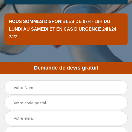
NOUS SOMMES DISPONIBLES DE 07H - 19H DU
LUNDI AU SAMEDI ET EN CAS D'URGENCE 24H/24
7J/7
Demande de devis gratuit