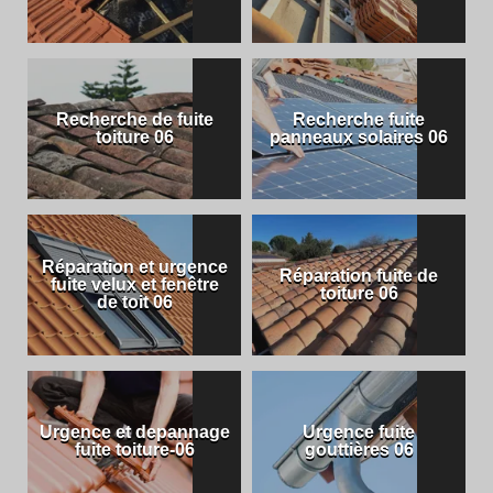
Recherche de fuite
Recherche fuite
toiture 06
panneaux solaires 06
Réparation et urgence
Réparation fuite de
fuite velux et fenêtre
toiture 06
de toit 06
Urgence et depannage
Urgence fuite
fuite toiture-06
gouttières 06